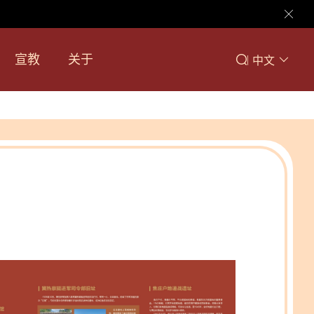
宣教
关于
|
中文
》