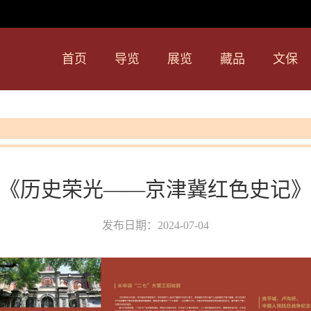
首页
导览
展览
藏品
文保
可移动文物保护
总述
历史荣誉
不可移动文物保护
联系我们
《历史荣光——京津冀红色史记
发布日期：2024-07-04